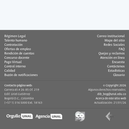
Régimen Legal
Correo institucional
Talento humano
Mapa del sitio
Contratación
Redes Sociales
Ofertas de empleo
FAQ
Rendición de cuentas
Quejas y reclamos
Concurso docente
Atención en línea
Pago Virtual
Encuesta
Control interno
Contáctenos
Calidad
Estadísticas
Buzón de notificaciones
Glosario
Contacto página web:
© Copyright 2026
Carrera 45 # 26-85 Of. 219
Algunos derechos reservados.
Edif. Uriel Gutiérrez
dib_bog@unal.edu.co
Bogotá D.C., Colombia
Acerca de este sitio web
(+57 1) 316 5000 Ext. 18163
Actualización: 21/01/26