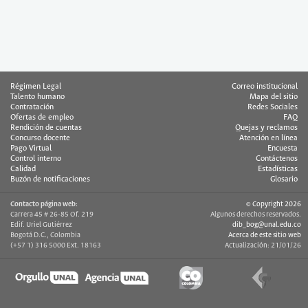
Régimen Legal
Correo institucional
Talento humano
Mapa del sitio
Contratación
Redes Sociales
Ofertas de empleo
FAQ
Rendición de cuentas
Quejas y reclamos
Concurso docente
Atención en línea
Pago Virtual
Encuesta
Control interno
Contáctenos
Calidad
Estadísticas
Buzón de notificaciones
Glosario
Contacto página web:
© Copyright 2026
Carrera 45 # 26-85 Of. 219
Algunos derechos reservados.
Edif. Uriel Gutiérrez
dib_bog@unal.edu.co
Bogotá D.C., Colombia
Acerca de este sitio web
(+57 1) 316 5000 Ext. 18163
Actualización: 21/01/26