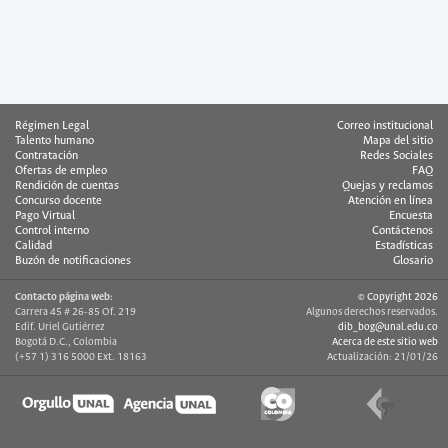
Régimen Legal
Correo institucional
Talento humano
Mapa del sitio
Contratación
Redes Sociales
Ofertas de empleo
FAQ
Rendición de cuentas
Quejas y reclamos
Concurso docente
Atención en línea
Pago Virtual
Encuesta
Control interno
Contáctenos
Calidad
Estadísticas
Buzón de notificaciones
Glosario
Contacto página web:
© Copyright 2026
Carrera 45 # 26-85 Of. 219
Algunos derechos reservados.
Edif. Uriel Gutiérrez
dib_bog@unal.edu.co
Bogotá D.C., Colombia
Acerca de este sitio web
(+57 1) 316 5000 Ext. 18163
Actualización: 21/01/26