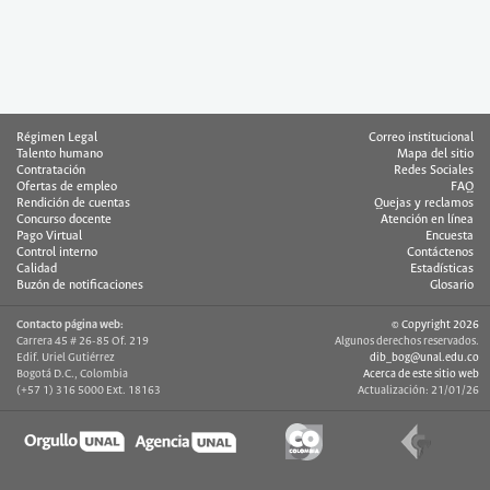
Régimen Legal
Correo institucional
Talento humano
Mapa del sitio
Contratación
Redes Sociales
Ofertas de empleo
FAQ
Rendición de cuentas
Quejas y reclamos
Concurso docente
Atención en línea
Pago Virtual
Encuesta
Control interno
Contáctenos
Calidad
Estadísticas
Buzón de notificaciones
Glosario
Contacto página web:
© Copyright 2026
Carrera 45 # 26-85 Of. 219
Algunos derechos reservados.
Edif. Uriel Gutiérrez
dib_bog@unal.edu.co
Bogotá D.C., Colombia
Acerca de este sitio web
(+57 1) 316 5000 Ext. 18163
Actualización: 21/01/26