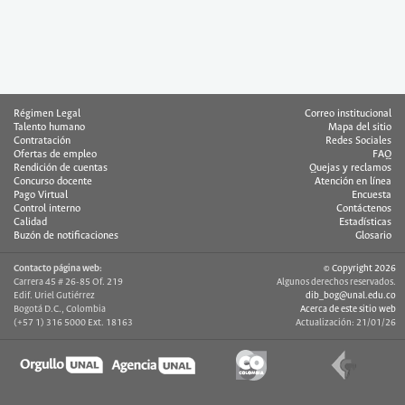
Régimen Legal
Correo institucional
Talento humano
Mapa del sitio
Contratación
Redes Sociales
Ofertas de empleo
FAQ
Rendición de cuentas
Quejas y reclamos
Concurso docente
Atención en línea
Pago Virtual
Encuesta
Control interno
Contáctenos
Calidad
Estadísticas
Buzón de notificaciones
Glosario
Contacto página web:
© Copyright 2026
Carrera 45 # 26-85 Of. 219
Algunos derechos reservados.
Edif. Uriel Gutiérrez
dib_bog@unal.edu.co
Bogotá D.C., Colombia
Acerca de este sitio web
(+57 1) 316 5000 Ext. 18163
Actualización: 21/01/26