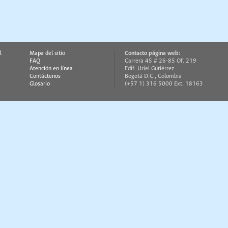
l
Mapa del sitio
Contacto página web:
FAQ
Carrera 45 # 26-85 Of. 219
Atención en línea
Edif. Uriel Gutiérrez
Contáctenos
Bogotá D.C., Colombia
Glosario
(+57 1) 316 5000 Ext. 18163