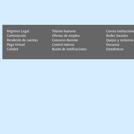
Régimen Legal
Talento humano
Correo instituciona
Contratación
Ofertas de empleo
Redes Sociales
Rendición de cuentas
Concurso docente
Quejas y reclamos
Pago Virtual
Control interno
Encuesta
Calidad
Buzón de notificaciones
Estadísticas