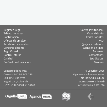
Régimen Legal
Correo institucional
Talento humano
Mapa del sitio
Contratación
Redes Sociales
Ofertas de empleo
FAQ
Rendición de cuentas
Quejas y reclamos
Concurso docente
Atención en línea
Pago Virtual
Encuesta
Control interno
Contáctenos
Calidad
Estadísticas
Buzón de notificaciones
Glosario
Contacto página web:
© Copyright 2026
Carrera 45 # 26-85 Of. 219
Algunos derechos reservados.
Edif. Uriel Gutiérrez
dib_bog@unal.edu.co
Bogotá D.C., Colombia
Acerca de este sitio web
(+57 1) 316 5000 Ext. 18163
Actualización: 21/01/26