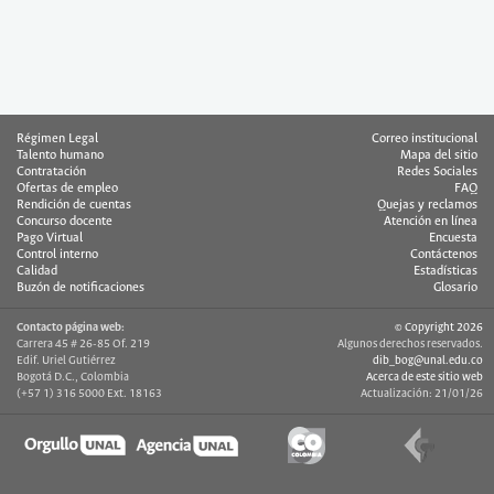
Régimen Legal
Correo institucional
Talento humano
Mapa del sitio
Contratación
Redes Sociales
Ofertas de empleo
FAQ
Rendición de cuentas
Quejas y reclamos
Concurso docente
Atención en línea
Pago Virtual
Encuesta
Control interno
Contáctenos
Calidad
Estadísticas
Buzón de notificaciones
Glosario
Contacto página web:
© Copyright 2026
Carrera 45 # 26-85 Of. 219
Algunos derechos reservados.
Edif. Uriel Gutiérrez
dib_bog@unal.edu.co
Bogotá D.C., Colombia
Acerca de este sitio web
(+57 1) 316 5000 Ext. 18163
Actualización: 21/01/26